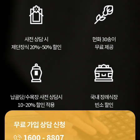
사전 상담 시
헌화 30송이
제단장식 20%~50% 할인
무료 제공
납골당/수목장 사전 상담시
국내 장례식장
10~20% 할인 적용
빈소 할인
무료 가입 상담 신청
1600 - 8807