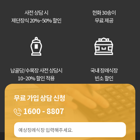
사전 상담 시
헌화 30송이
제단장식 20%~50% 할인
무료 제공
납골당/수목장 사전 상담시
국내 장례식장
10~20% 할인 적용
빈소 할인
무료 가입 상담 신청
1600 - 8807