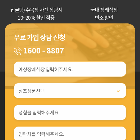
납골당/수목장 사전 상담시
국내 장례식장
10~20% 할인 적용
빈소 할인
무료 가입 상담 신청
1600 - 8807